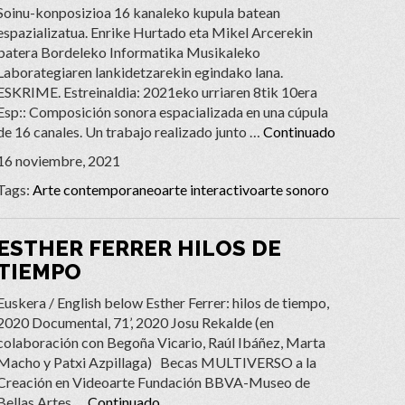
Soinu-konposizioa 16 kanaleko kupula batean
espazializatua. Enrike Hurtado eta Mikel Arcerekin
batera Bordeleko Informatika Musikaleko
Laborategiaren lankidetzarekin egindako lana.
ESKRIME. Estreinaldia: 2021eko urriaren 8tik 10era
Esp:: Composición sonora espacializada en una cúpula
de 16 canales. Un trabajo realizado junto …
Continuado
16 noviembre, 2021
Tags:
Arte contemporaneo
arte interactivo
arte sonoro
ESTHER FERRER HILOS DE
TIEMPO
Euskera / English below Esther Ferrer: hilos de tiempo,
2020 Documental, 71’, 2020 Josu Rekalde (en
colaboración con Begoña Vicario, Raúl Ibáñez, Marta
Macho y Patxi Azpillaga) Becas MULTIVERSO a la
Creación en Videoarte Fundación BBVA-Museo de
Bellas Artes …
Continuado