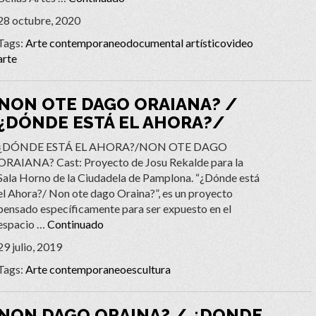
28 octubre, 2020
Tags:
Arte contemporaneo
documental artístico
video
arte
NON OTE DAGO ORAIANA? /
¿DÓNDE ESTÁ EL AHORA?/
¿DÓNDE ESTÁ EL AHORA?/NON OTE DAGO
ORAIANA? Cast: Proyecto de Josu Rekalde para la
Sala Horno de la Ciudadela de Pamplona. “¿Dónde está
el Ahora?/ Non ote dago Oraina?”, es un proyecto
pensado específicamente para ser expuesto en el
espacio …
Continuado
29 julio, 2019
Tags:
Arte contemporaneo
escultura
NON DAGO ORAINA? / ¿DONDE