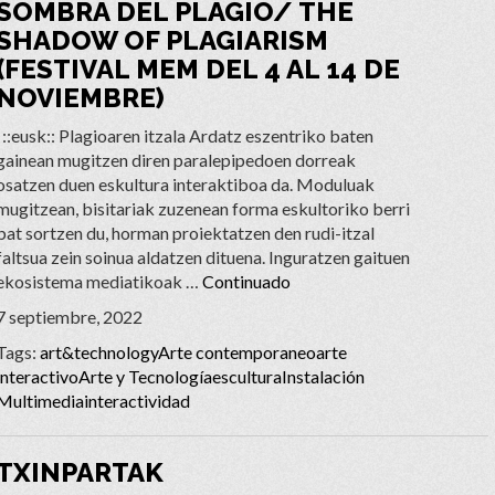
SOMBRA DEL PLAGIO/ THE
SHADOW OF PLAGIARISM
(FESTIVAL MEM DEL 4 AL 14 DE
NOVIEMBRE)
::eusk:: Plagioaren itzala Ardatz eszentriko baten
gainean mugitzen diren paralepipedoen dorreak
osatzen duen eskultura interaktiboa da. Moduluak
mugitzean, bisitariak zuzenean forma eskultoriko berri
bat sortzen du, horman proiektatzen den rudi-itzal
faltsua zein soinua aldatzen dituena. Inguratzen gaituen
ekosistema mediatikoak …
Continuado
7 septiembre, 2022
Tags:
art&technology
Arte contemporaneo
arte
interactivo
Arte y Tecnología
escultura
Instalación
Multimedia
interactividad
TXINPARTAK