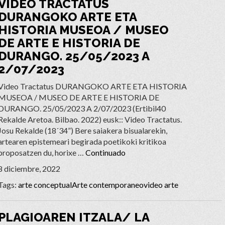
VIDEO TRACTATUS
DURANGOKO ARTE ETA
HISTORIA MUSEOA / MUSEO
DE ARTE E HISTORIA DE
DURANGO. 25/05/2023 A
2/07/2023
Video Tractatus DURANGOKO ARTE ETA HISTORIA
MUSEOA / MUSEO DE ARTE E HISTORIA DE
DURANGO. 25/05/2023 A 2/07/2023 (Ertibil40
Rekalde Aretoa. Bilbao. 2022) eusk:: Video Tractatus.
Josu Rekalde (18´34”) Bere saiakera bisualarekin,
artearen epistemeari begirada poetikoki kritikoa
proposatzen du, horixe …
Continuado
8 diciembre, 2022
Tags:
arte conceptual
Arte contemporaneo
video arte
PLAGIOAREN ITZALA/ LA