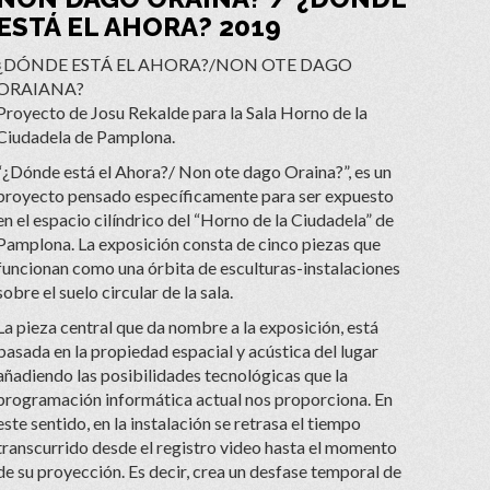
ESTÁ EL AHORA? 2019
¿DÓNDE ESTÁ EL AHORA?/NON OTE DAGO
ORAIANA?
Proyecto de Josu Rekalde para la Sala Horno de la
Ciudadela de Pamplona.
“¿Dónde está el Ahora?/ Non ote dago Oraina?”, es un
proyecto pensado específicamente para ser expuesto
en el espacio cilíndrico del “Horno de la Ciudadela” de
Pamplona. La exposición consta de cinco piezas que
funcionan como una órbita de esculturas-instalaciones
sobre el suelo circular de la sala.
La pieza central que da nombre a la exposición, está
basada en la propiedad espacial y acústica del lugar
añadiendo las posibilidades tecnológicas que la
programación informática actual nos proporciona. En
este sentido, en la instalación se retrasa el tiempo
transcurrido desde el registro video hasta el momento
de su proyección. Es decir, crea un desfase temporal de