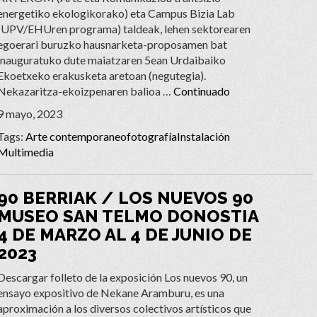
energetiko ekologikorako) eta Campus Bizia Lab
(UPV/EHUren programa) taldeak, lehen sektorearen
egoerari buruzko hausnarketa-proposamen bat
inauguratuko dute maiatzaren 5ean Urdaibaiko
Ekoetxeko erakusketa aretoan (negutegia).
Nekazaritza-ekoizpenaren balioa …
Continuado
9 mayo, 2023
Tags:
Arte contemporaneo
fotografía
Instalación
Multimedia
90 BERRIAK / LOS NUEVOS 90
MUSEO SAN TELMO DONOSTIA
4 DE MARZO AL 4 DE JUNIO DE
2023
Descargar folleto de la exposición Los nuevos 90, un
ensayo expositivo de Nekane Aramburu, es una
aproximación a los diversos colectivos artísticos que