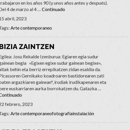
trabajaron en los años 90 (y unos años antes y después).
Del 4 de marzo al 4 …
Continuado
15 abril, 2023
Tags:
Arte contemporaneo
BIZIA ZAINTZEN
Egilea: Josu Rekalde Izenburua: Egiaren egia sudur
gainean begia «Egixen egixe sudur gainean begixe»,
aitak behin eta berriz errepikatzen zidan esaldia da.
Picassoren Gernikako koadroaren bastidorearen zati
baten argazkiaren gainean*, irudiak irudikapenaren eta
bere euskarriaren aurka borrokatzen du. Gatazka …
Continuado
22 febrero, 2023
Tags:
Arte contemporaneo
fotografía
instalación