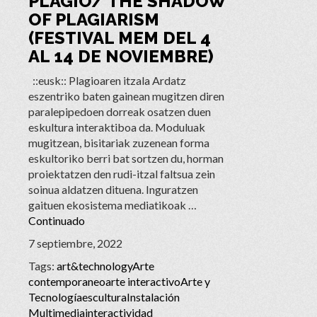
PLAGIO/ THE SHADOW
OF PLAGIARISM
(FESTIVAL MEM DEL 4
AL 14 DE NOVIEMBRE)
::eusk:: Plagioaren itzala Ardatz
eszentriko baten gainean mugitzen diren
paralepipedoen dorreak osatzen duen
eskultura interaktiboa da. Moduluak
mugitzean, bisitariak zuzenean forma
eskultoriko berri bat sortzen du, horman
proiektatzen den rudi-itzal faltsua zein
soinua aldatzen dituena. Inguratzen
gaituen ekosistema mediatikoak …
Continuado
7 septiembre, 2022
Tags:
art&technology
Arte
contemporaneo
arte interactivo
Arte y
Tecnología
escultura
Instalación
Multimedia
interactividad