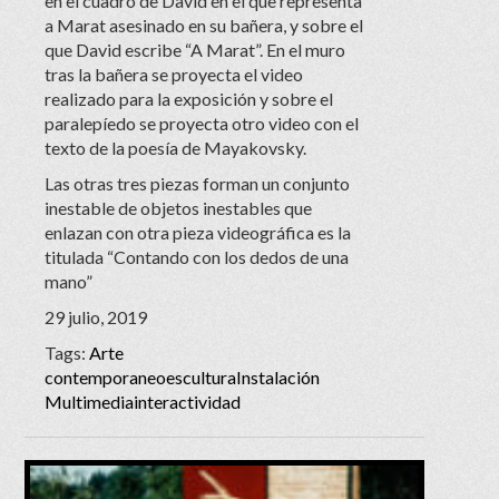
en el cuadro de David en el que representa
a Marat asesinado en su bañera, y sobre el
que David escribe “A Marat”. En el muro
tras la bañera se proyecta el video
realizado para la exposición y sobre el
paralepíedo se proyecta otro video con el
texto de la poesía de Mayakovsky.
Las otras tres piezas forman un conjunto
inestable de objetos inestables que
enlazan con otra pieza videográfica es la
titulada “Contando con los dedos de una
mano”
29 julio, 2019
Tags:
Arte
contemporaneo
escultura
Instalación
Multimedia
interactividad