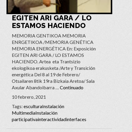
EGITEN ARI GARA / LO
ESTAMOS HACIENDO
MEMORIA GENTIKOA MEMORIA
ENRGETIKOA /MEMORIA GENÉTICA
MEMORIA ENERGÉTICA En: Exposición
EGITEN ARI GARA / LO ESTAMOS
HACIENDO. Artea eta Trantsizio
ekologikoa erakusketa /Arte y Transición
energética Del 8 al 19 de Febrero/
Otsailaren 8tik 19ra Bizkaia Aretoa/ Sala
Axular Abandoibarra …
Continuado
10 febrero, 2021
Tags:
escultura
Instalación
Multimedia
Instalación
participativa
interactividad
interfaces