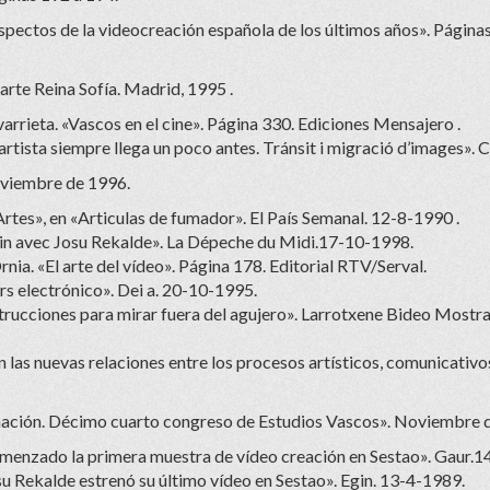
spectos de la videocreación española de los últimos años». Páginas
rte Reina Sofía. Madrid, 1995 .
rrieta. «Vascos en el cine». Página 330. Ediciones Mensajero .
 artista siempre llega un poco antes. Tránsit i migració d’images». 
oviembre de 1996.
rtes», en «Articulas de fumador». El País Semanal. 12-8-1990 .
bain avec Josu Rekalde». La Dépeche du Midi.17-10-1998.
ia. «El arte del vídeo». Página 178. Editorial RTV/Serval.
s electrónico». Dei a. 20-10-1995.
nstrucciones para mirar fuera del agujero». Larrotxene Bideo Mostr
n las nuevas relaciones entre los procesos artísticos, comunicativo
rmación. Décimo cuarto congreso de Estudios Vascos». Noviembre d
omenzado la primera muestra de vídeo creación en Sestao». Gaur.1
su Rekalde estrenó su último vídeo en Sestao». Egin. 13-4-1989.