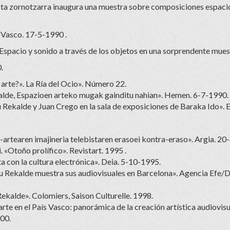
ista zornotzarra inaugura una muestra sobre composiciones espaci
 Vasco. 17-5-1990 .
«Espacio y sonido a través de los objetos en una sorprendente mues
.
arte?». La Ría del Ocio». Número 22.
lde, Espazioen arteko mugak gainditu nahian». Hemen. 6-7-1990.
u Rekalde y Juan Crego en la sala de exposiciones de Baraka Ido». E
-artearen imajineria telebistaren erasoei kontra-eraso». Argia. 20
. «Otoño prolífico». Revistart. 1995 .
 con la cultura electrónica». Deia. 5-10-1995.
su Rekalde muestra sus audiovisuales en Barcelona». Agencia Efe/
Rekalde». Colomiers, Saison Culturelle. 1998.
arte en el País Vasco: panorámica de la creación artística audiovisu
00.