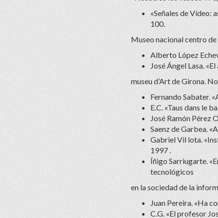
«Señales de Vídeo: a
100.
Museo nacional centro de a
Alberto López Echeva
José Ángel Lasa. «El
museu d’Art de Girona. N
Fernando Sabater. «A
E.C. «Taus dans le 
José Ramón Pérez Orn
Saenz de Garbea. «Ar
Gabriel Vil lota. «I
1997 .
Íñigo Sarriugarte. «E
tecnológicos
en la sociedad de la info
Juan Pereira. «Ha c
C.G. «El profesor Jo