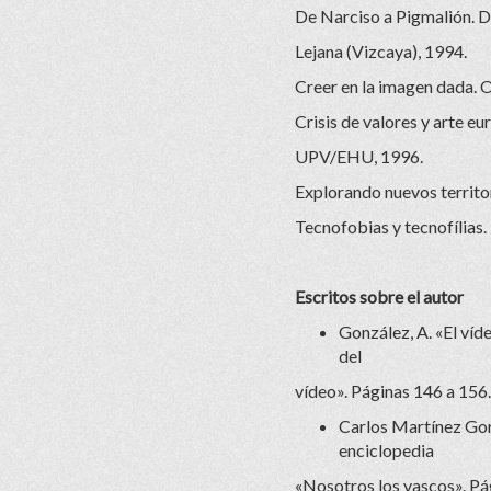
De Narciso a Pigmalión. De
Lejana (Vizcaya), 1994.
Creer en la imagen dada. 
Crisis de valores y arte eu
UPV/EHU, 1996.
Explorando nuevos territo
Tecnofobias y tecnofílias.
Escritos sobre el autor
González, A. «El víd
del
vídeo». Páginas 146 a 156.
Carlos Martínez Gorr
enciclopedia
«Nosotros los vascos». Pá