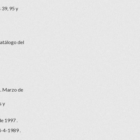
 39, 95 y
Catálogo del
a. Marzo de
s y
e 1997 .
4-4-1989 .