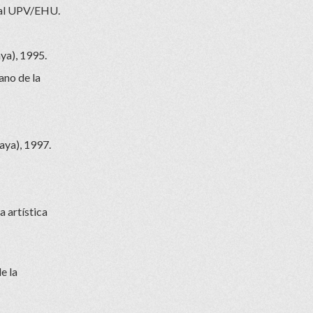
rial UPV/EHU.
ya), 1995.
ano de la
aya), 1997.
a artística
e la