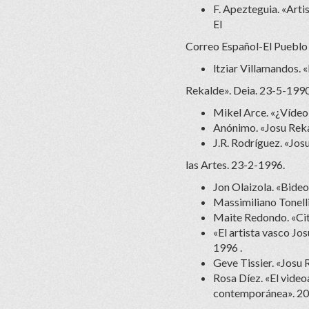
F. Apezteguia. «Art
El
Correo Español-El Pueblo
ltziar Villamandos. 
Rekalde». Deia. 23-5-1990
Mikel Arce. «¿Vídeo 
Anónimo. «Josu Reka
J.R. Rodríguez. «Jos
las Artes. 23-2-1996.
Jon Olaizola. «Bideo
Massimiliano Tonelli
Maite Redondo. «Cita
«El artista vasco Jo
1996 .
Geve Tissier. «Josu 
Rosa Díez. «El video
contemporánea». 20