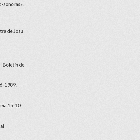
o-sonoras».
tra de Josu
l Boletín de
-6-1989.
Deia.15-10-
al