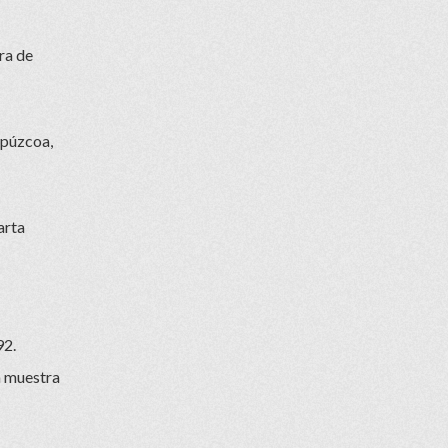
ra de
ipúzcoa,
arta
92.
ra muestra