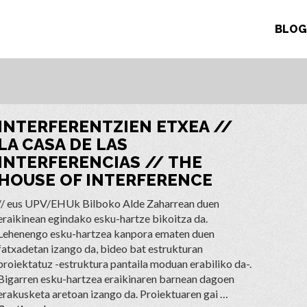
BLOG
INTERFERENTZIEN ETXEA //
LA CASA DE LAS
INTERFERENCIAS // THE
HOUSE OF INTERFERENCE
// eus UPV/EHUk Bilboko Alde Zaharrean duen
eraikinean egindako esku-hartze bikoitza da.
Lehenengo esku-hartzea kanpora ematen duen
fatxadetan izango da, bideo bat estrukturan
proiektatuz -estruktura pantaila moduan erabiliko da-.
Bigarren esku-hartzea eraikinaren barnean dagoen
erakusketa aretoan izango da. Proiektuaren gai …