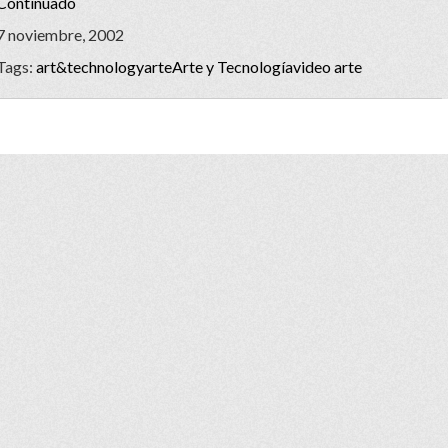
Continuado
7 noviembre, 2002
Tags:
art&technology
arte
Arte y Tecnología
video arte