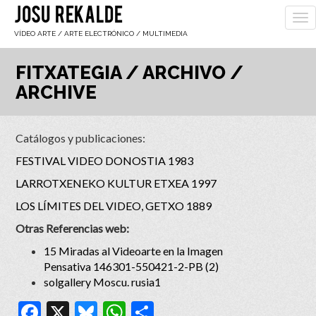
JOSU REKALDE
To
nav
VÍDEO ARTE / ARTE ELECTRÓNICO / MULTIMEDIA
FITXATEGIA / ARCHIVO /
ARCHIVE
Catálogos y publicaciones:
FESTIVAL VIDEO DONOSTIA 1983
LARROTXENEKO KULTUR ETXEA 1997
LOS LÍMITES DEL VIDEO, GETXO 1889
Otras Referencias web:
15 Miradas al Videoarte en la Imagen
Pensativa 146301-550421-2-PB (2)
solgallery Moscu. rusia1
Facebook
X
Bluesky
WhatsApp
Compartir