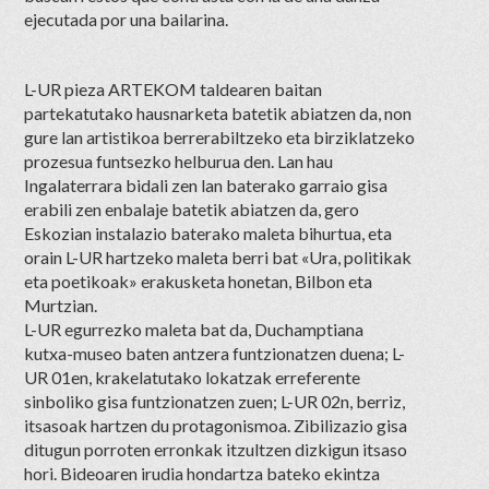
ejecutada por una bailarina.
L-UR pieza ARTEKOM taldearen baitan
partekatutako hausnarketa batetik abiatzen da, non
gure lan artistikoa berrerabiltzeko eta birziklatzeko
prozesua funtsezko helburua den. Lan hau
Ingalaterrara bidali zen lan baterako garraio gisa
erabili zen enbalaje batetik abiatzen da, gero
Eskozian instalazio baterako maleta bihurtua, eta
orain L-UR hartzeko maleta berri bat «Ura, politikak
eta poetikoak» erakusketa honetan, Bilbon eta
Murtzian.
L-UR egurrezko maleta bat da, Duchamptiana
kutxa-museo baten antzera funtzionatzen duena; L-
UR 01en, krakelatutako lokatzak erreferente
sinboliko gisa funtzionatzen zuen; L-UR 02n, berriz,
itsasoak hartzen du protagonismoa. Zibilizazio gisa
ditugun porroten erronkak itzultzen dizkigun itsaso
hori. Bideoaren irudia hondartza bateko ekintza