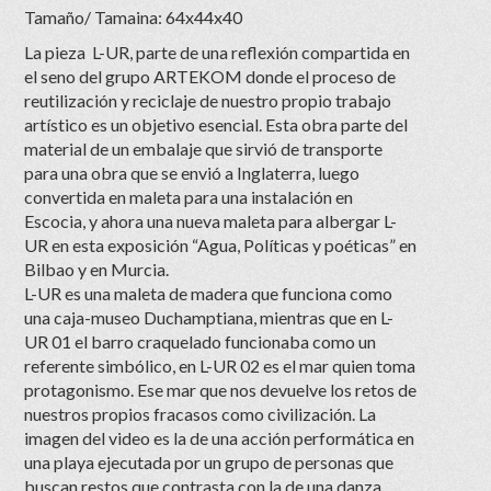
Tamaño/ Tamaina: 64x44x40
La pieza L-UR, parte de una reflexión compartida en
el seno del grupo ARTEKOM donde el proceso de
reutilización y reciclaje de nuestro propio trabajo
artístico es un objetivo esencial. Esta obra parte del
material de un embalaje que sirvió de transporte
para una obra que se envió a Inglaterra, luego
convertida en maleta para una instalación en
Escocia, y ahora una nueva maleta para albergar L-
UR en esta exposición “Agua, Políticas y poéticas” en
Bilbao y en Murcia.
L-UR es una maleta de madera que funciona como
una caja-museo Duchamptiana, mientras que en L-
UR 01 el barro craquelado funcionaba como un
referente simbólico, en L-UR 02 es el mar quien toma
protagonismo. Ese mar que nos devuelve los retos de
nuestros propios fracasos como civilización. La
imagen del video es la de una acción performática en
una playa ejecutada por un grupo de personas que
buscan restos que contrasta con la de una danza