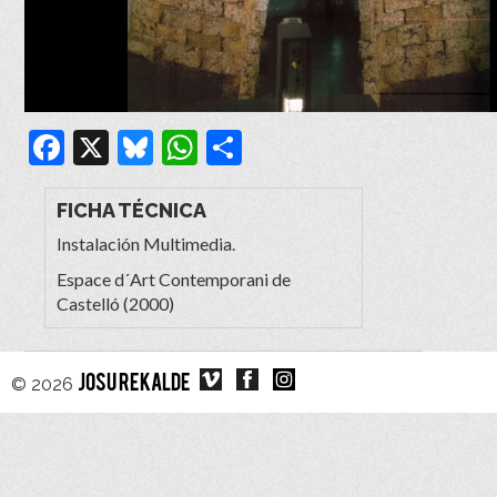
Facebook
X
Bluesky
WhatsApp
Compartir
FICHA TÉCNICA
Instalación Multimedia.
Espace d´Art Contemporani de
Castelló (2000)
© 2026
JOSU REKALDE