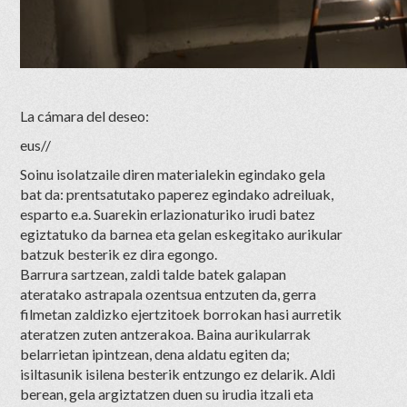
La cámara del deseo:
eus//
Soinu isolatzaile diren materialekin egindako gela
bat da: prentsatutako paperez egindako adreiluak,
esparto e.a. Suarekin erlazionaturiko irudi batez
egiztatuko da barnea eta gelan eskegitako aurikular
batzuk besterik ez dira egongo.
Barrura sartzean, zaldi talde batek galapan
ateratako astrapala ozentsua entzuten da, gerra
filmetan zaldizko ejertzitoek borrokan hasi aurretik
ateratzen zuten antzerakoa. Baina aurikularrak
belarrietan ipintzean, dena aldatu egiten da;
isiltasunik isilena besterik entzungo ez delarik. Aldi
berean, gela argiztatzen duen su irudia itzali eta