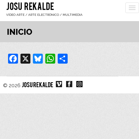
JOSU REKALDE
To
nav
VÍDEO ARTE / ARTE ELECTRÓNICO / MULTIMEDIA
INICIO
Facebook
X
Bluesky
WhatsApp
Compartir
© 2026
JOSU REKALDE